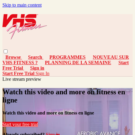
Skip to main content
Browse
Search
PROGRAMMES
NOUVEAU SUR
VHS FITNESS ?
PLANNING DE LA SEMAINE
Start
Free Trial
Sign in
Start Free Trial
Sign In
Live stream preview
Watch this video and more on fitness en
ligne
Watch this video and more on fitness en ligne
Start your free trial
Already subscribed?
Sign in