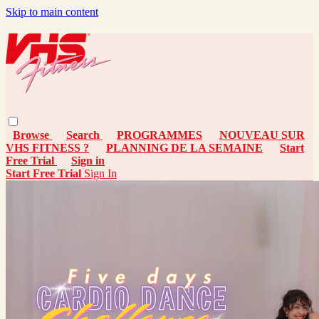
Skip to main content
Browse
Search
PROGRAMMES
NOUVEAU SUR
VHS FITNESS ?
PLANNING DE LA SEMAINE
Start
Free Trial
Sign in
Start Free Trial
Sign In