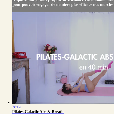
pour pouvoir engager de manière plus efficace nos muscles 
38:04
Pilates-Galactic Abs & Breath