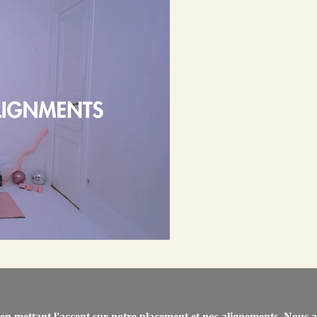
n mettant l'accent sur notre placement et nos alignements. Nous all